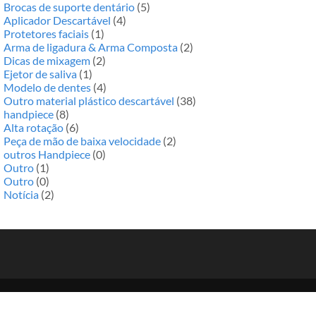
Brocas de suporte dentário
(5)
Aplicador Descartável
(4)
Protetores faciais
(1)
Arma de ligadura & Arma Composta
(2)
Dicas de mixagem
(2)
Ejetor de saliva
(1)
Modelo de dentes
(4)
Outro material plástico descartável
(38)
handpiece
(8)
Alta rotação
(6)
Peça de mão de baixa velocidade
(2)
outros Handpiece
(0)
Outro
(1)
Outro
(0)
Notícia
(2)
Cópia©2015-2024 | VCENTURY Co Ltd. |
Mapa do Site