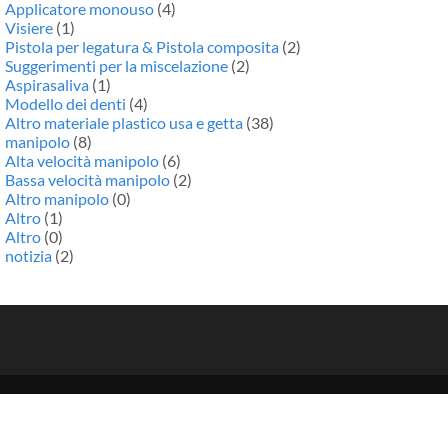
Applicatore monouso
(4)
Visiere
(1)
Pistola per legatura & Pistola composita
(2)
Suggerimenti per la miscelazione
(2)
Aspirasaliva
(1)
Modello dei denti
(4)
Altro materiale plastico usa e getta
(38)
manipolo
(8)
Alta velocità manipolo
(6)
Bassa velocità manipolo
(2)
Altro manipolo
(0)
Altro
(1)
Altro
(0)
notizia
(2)
Copia©2015-2024 | VCENTURY Co Ltd. |
Mappa del sito
Casa
Riguardo a noi
Prodotti
notizia
Contattaci