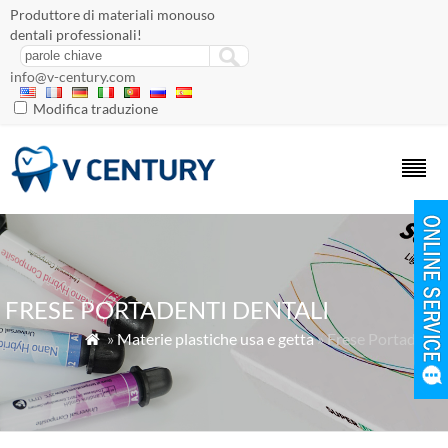
Produttore di materiali monouso
dentali professionali!
info@v-century.com
Modifica traduzione
FRESE PORTADENTI DENTALI
»
Materie plastiche usa e getta
» Frese Portadenti
