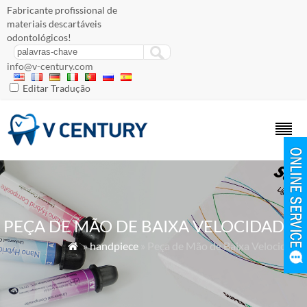
Fabricante profissional de
materiais descartáveis ​​
odontológicos!
info@v-century.com
Editar Tradução
PEÇA DE MÃO DE BAIXA VELOCIDADE
»
handpiece
» Peça de Mão de Baixa Velocidade
