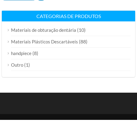
CATEGORIAS DE PRODUTOS
(10)
Materiais de obturação dentária
(88)
Materiais Plásticos Descartáveis
(8)
handpiece
(1)
Outro
Cópia©2015-2024 | VCENTURY Co Ltd. |
Mapa do Site
Casa
Sobre nós
Produtos
Notícia
Contate-Nos