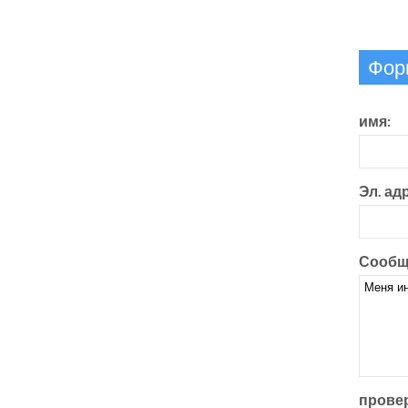
Фор
имя:
Эл. ад
Сообщ
провер