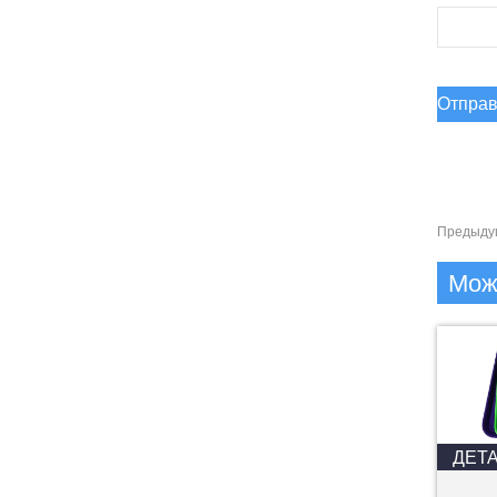
Предыду
Може
ДЕТ