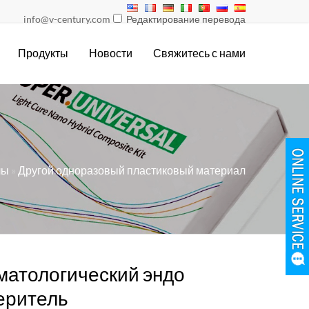
info@v-century.com
Редактирование перевода
Продукты
Новости
Свяжитесь с нами
лы
»
Другой одноразовый пластиковый материал
матологический эндо
еритель