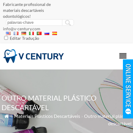
Fabricante profissional de
materiais descartáveis ​​
odontológicos!
info@v-century.com
Editar Tradução
OUTRO MATERIAL PLÁSTICO
DESCARTÁVEL
»
Materiais Plásticos Descartáveis
»
Outro material plástico

descartável