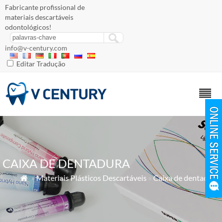
Fabricante profissional de
materiais descartáveis ​​
odontológicos!
info@v-century.com
Editar Tradução
CAIXA DE DENTADURA
»
Materiais Plásticos Descartáveis
»
Caixa de dentadura
