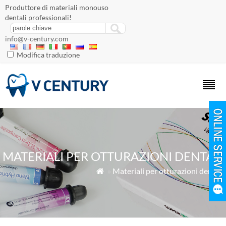
Produttore di materiali monouso
dentali professionali!
info@v-century.com
Modifica traduzione
MATERIALI PER OTTURAZIONI DENTALI
»
Materiali per otturazioni dentali
