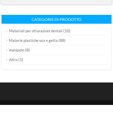
CATEGORIE DI PRODOTTO
(10)
Materiali per otturazioni dentali
(88)
Materie plastiche usa e getta
(8)
manipolo
(1)
Altro
Copia©2015-2024 | VCENTURY Co Ltd. |
Mappa del sito