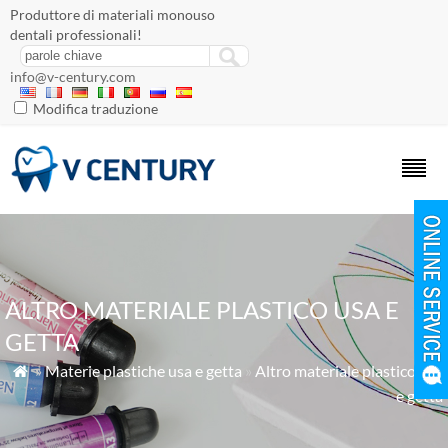
Produttore di materiali monouso
dentali professionali!
info@v-century.com
Modifica traduzione
ALTRO MATERIALE PLASTICO USA E
GETTA
»
Materie plastiche usa e getta
»
Altro materiale plastico usa

e getta