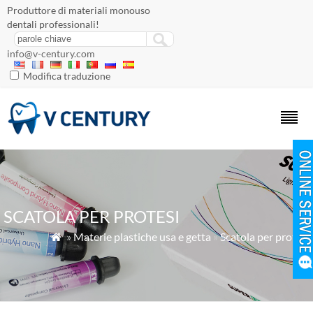
Produttore di materiali monouso
dentali professionali!
info@v-century.com
Modifica traduzione
SCATOLA PER PROTESI
»
Materie plastiche usa e getta
»
Scatola per protesi
