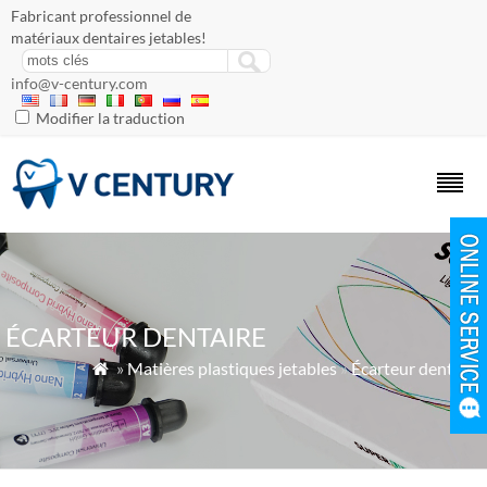
Fabricant professionnel de
matériaux dentaires jetables!
info@v-century.com
Modifier la traduction
ÉCARTEUR DENTAIRE
»
Matières plastiques jetables
»
Écarteur dentaire
