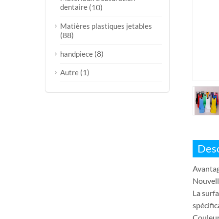
dentaire
(10)
Matières plastiques jetables
(88)
(8)
handpiece
(1)
Autre
Desc
Avantag
Nouvell
La surfa
spécific
Couleur 