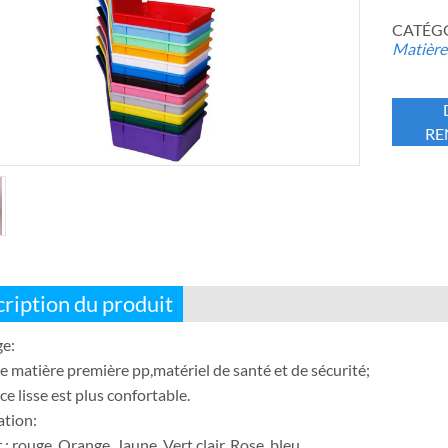
CATÉGOR
Matières
RE
ription du produit
e:
e matière première pp,matériel de santé et de sécurité;
ce lisse est plus confortable.
ation:
: rouge, Orange, Jaune, Vert clair, Rose ,bleu,