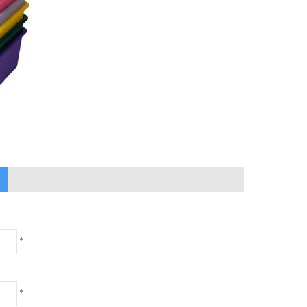
)
*
*