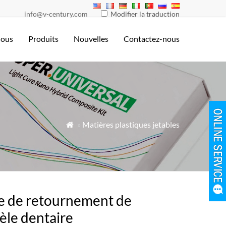
info@v-century.com
Modifier la traduction
nous
Produits
Nouvelles
Contactez-nous
»
Matières plastiques jetables

e de retournement de
le dentaire