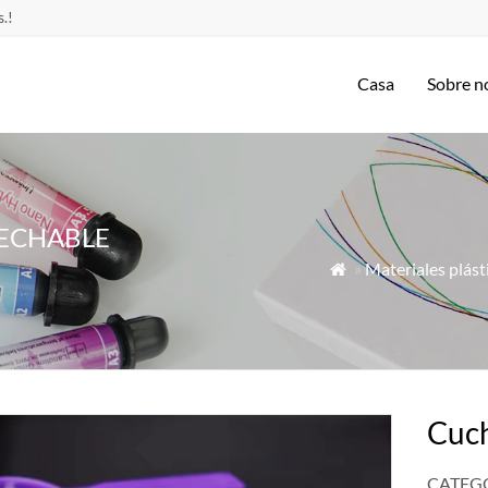
.!
Casa
Sobre n
SECHABLE
»
Materiales plást

Cuc
CATEGO