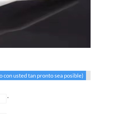
 con usted tan pronto sea posible)
*