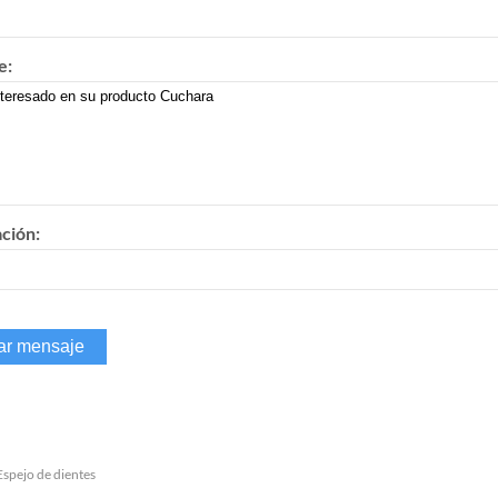
e:
ación:
Espejo de dientes