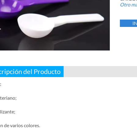
Otro mat
I
ripción del Producto
:
teriano;
lizante;
n de varios colores.