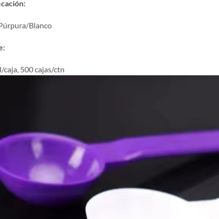
icación:
 Púrpura/Blanco
e:
/caja, 500 cajas/ctn