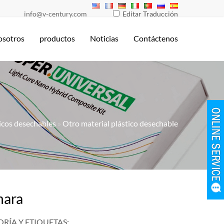
info@v-century.com
Editar Traducción
osotros
productos
Noticias
Contáctenos
icos desechables
»
Otro material plástico desechable
hara
RÍA Y ETIQUETAS: