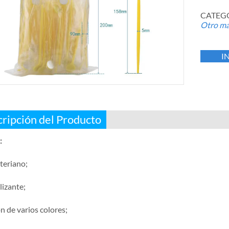
CATEGO
Otro mat
I
ripción del Producto
:
teriano;
lizante;
n de varios colores;