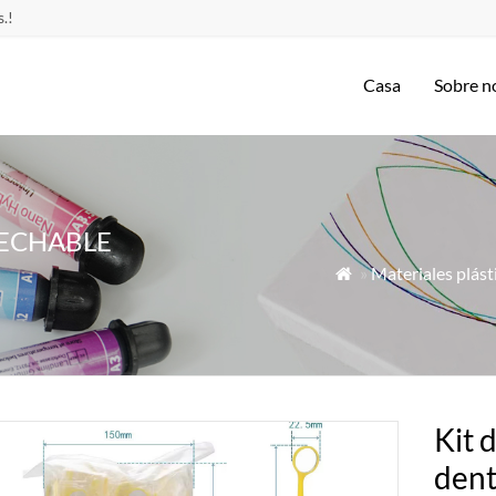
.!
Casa
Sobre n
SECHABLE
»
Materiales plást

Kit 
dent