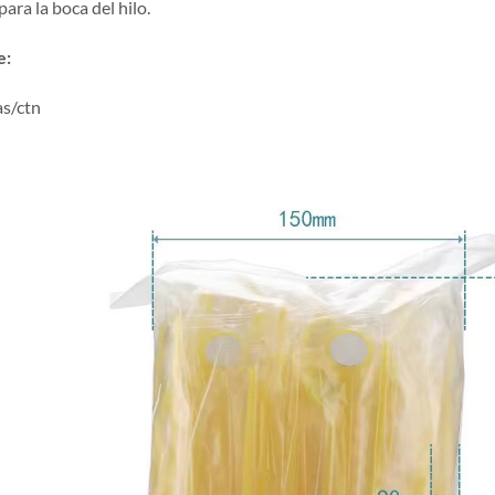
ra la boca del hilo.
e:
as/ctn