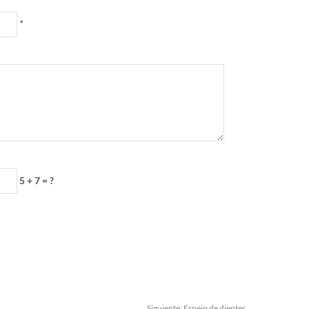
*
5 + 7 = ?
Siguiente:
Espejo de dientes