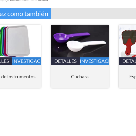
vez como también
LLES
INVESTIGACIÓN
DETALLES
INVESTIGACIÓN
DETA
 de instrumentos
Cuchara
Esp
Casa