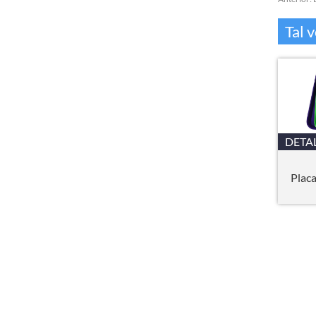
Tal 
DETA
Placa
Copia©2015-2024 | VCENTURY Co Ltd. |
mapa del sitio