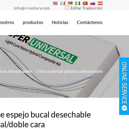
info@v-century.com
Editar Traducción
osotros
productos
Noticias
Contáctenos
icos desechables
»
Otro material plástico desechable
de espejo bucal desechable
al/doble cara