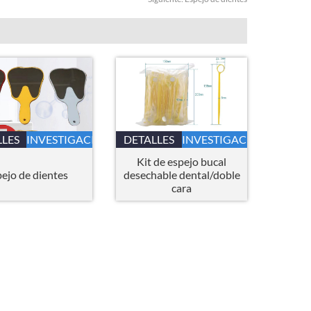
LLES
INVESTIGACIÓN
DETALLES
INVESTIGACIÓN
Kit de espejo bucal
ejo de dientes
desechable dental/doble
cara
Sobre nosotros
productos
Noticias
Contáctenos