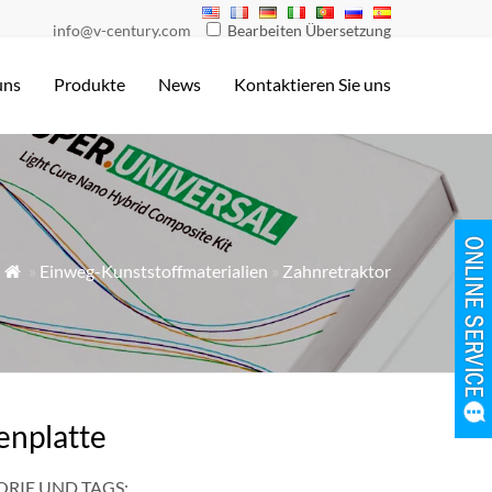
info@v-century.com
Bearbeiten Übersetzung
uns
Produkte
News
Kontaktieren Sie uns
»
Einweg-Kunststoffmaterialien
»
Zahnretraktor

enplatte
RIE UND TAGS: