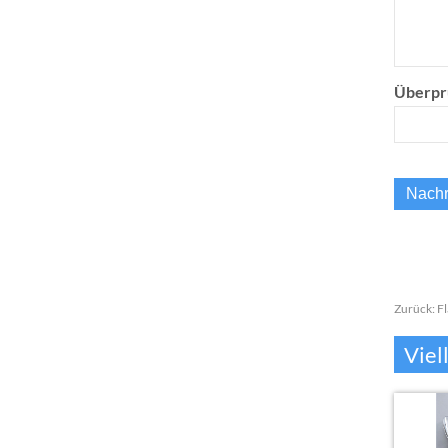
Überpr
Zurück:
F
Viel