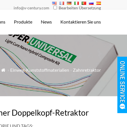
info@v-century.com
Bearbeiten Übersetzung
uns
Produkte
News
Kontaktieren Sie uns
»
Einweg-Kunststoffmaterialien
»
Zahnretraktor

her Doppelkopf-Retraktor
RIE UND TAGS: