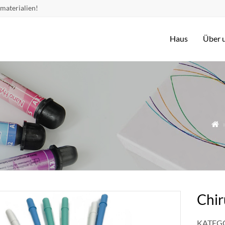
materialien!
Haus
Über 

Chir
KATEGO