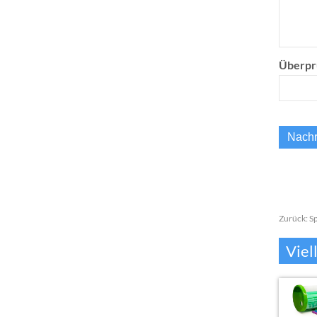
Überpr
Zurück:
Sp
Viel