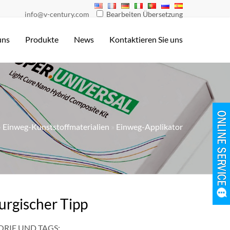
info@v-century.com
Bearbeiten Übersetzung
uns
Produkte
News
Kontaktieren Sie uns
»
Einweg-Kunststoffmaterialien
»
Einweg-Applikator
urgischer Tipp
RIE UND TAGS: